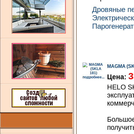
Дровяные п
Электрическ
Парогенера
MAGMA (SK
3
Цена:
подробнее...
HELO SK
эксплуа
коммерч
Большое
получит