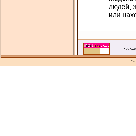
людей, 
или нах
• ИП Ше
Cop