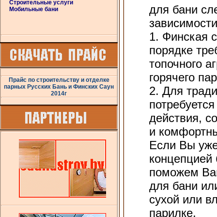
Строительные услуги
для бани сл
Мобильные бани
зависимости
1. Финская 
порядке тре
топочного аг
горячего пар
Прайс по строительству и отделке
парных Русских Бань и Финских Саун
2. Для трад
2014г
потребуется
действия, с
и комфортны
Если Вы уже
концепцией
поможем Ва
для бани ил
сухой или в
парилке.