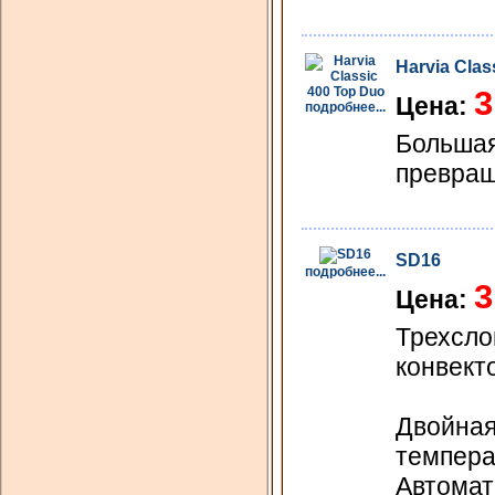
Harvia Clas
3
Цена:
подробнее...
Большая
превращ
SD16
подробнее...
3
Цена:
Трехсло
конвект
Двойная
темпера
Автомат