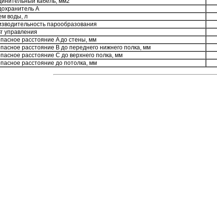
инительный кабель, мм2
охранитель A
м воды, л
зводительность парообразования
т управления
пасное расстояние A до стены, мм
пасное расстояние B до переднего нижнего полка, мм
пасное расстояние C до верхнего полка, мм
пасное расстояние до потолка, мм