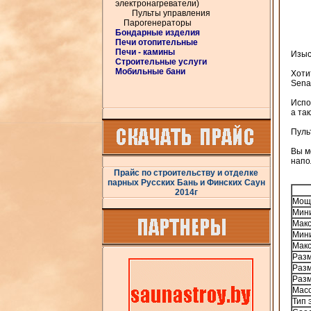
электронагреватели)
Пульты управления
Парогенераторы
Бондарные изделия
Печи отопительные
Печи - камины
Изыс
Строительные услуги
Мобильные бани
Хоти
Sena
Испо
а та
Пуль
Вы м
напо
Прайс по строительству и отделке
парных Русских Бань и Финских Саун
2014г
Мощн
Мини
Макс
Мини
Макс
Разм
Разм
Разм
Масс
Тип 