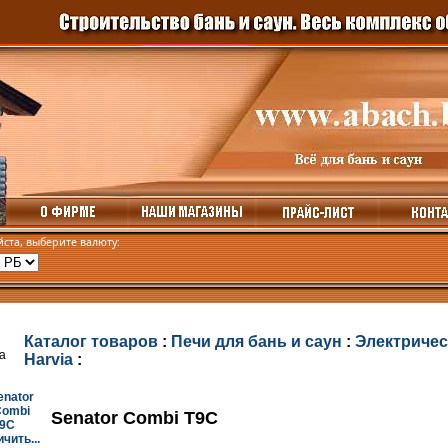
ста, выберите валюту:
Каталог товаров
:
Печи для бань и саун
:
Электричес
Harvia
:
Senator Combi T9C
чить...