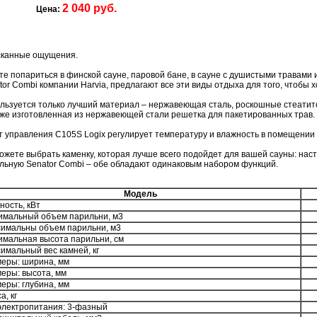
2 040 руб.
Цена:
канные ощущения.
те попариться в финской сауне, паровой бане, в сауне с душистыми травами
tor Combi компании Harvia, предлагают все эти виды отдыха для того, чтобы 
льзуется только лучший материал – нержавеющая сталь, роскошные стеатит
кже изготовленная из нержавеющей стали решетка для пакетированных трав.
т управления C105S Logix регулирует температуру и влажность в помещении 
ожете выбрать каменку, которая лучше всего подойдет для вашей сауны: нас
льную Senator Combi – обе обладают одинаковым набором функций.
Модель
ость, кВт
мальный объем парильни, м3
имальны объем парильни, м3
мальная высота парильни, см
имальный вес камней, кг
еры: ширина, мм
еры: высота, мм
еры: глубина, мм
а, кг
электропитания: 3-фазный