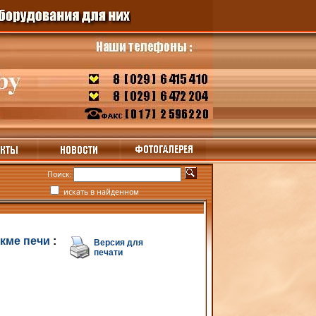
Поиск:
искать в найденном
кме печи
:
Версия для
печати