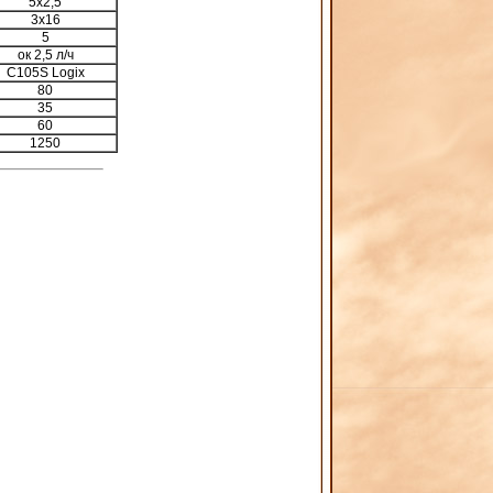
5x2,5
3x16
5
ок 2,5 л/ч
C105S Logix
80
35
60
1250