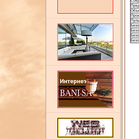
Соед
Пред
Объе
Прои
Пуль
Безо
Безо
Безо
Безо