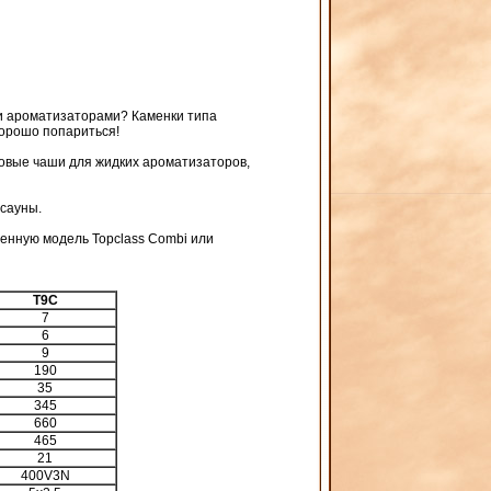
 и ароматизаторами? Каменки типа
хорошо попариться!
овые чаши для жидких ароматизаторов,
сауны.
тенную модель Topclass Combi или
T9C
7
6
9
190
35
345
660
465
21
400V3N