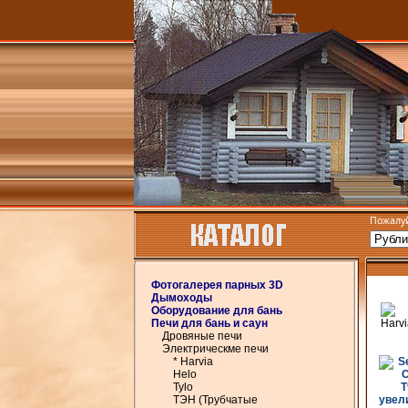
Пожалуй
Фотогалерея парных 3D
Дымоходы
Оборудование для бань
Печи для бань и саун
Дровяные печи
Электрическме печи
* Harvia
Helo
Tylo
ТЭН (Трубчатые
увели