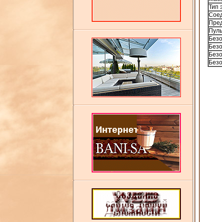
Тип 
Соед
Пред
Пуль
Безо
Безо
Безо
Безо