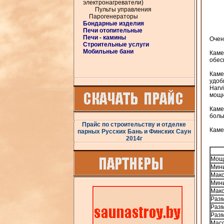
электронагреватели)
Пульты управления
Парогенераторы
Бондарные изделия
Печи отопительные
Печи - камины
Очен
Строительные услуги
Мобильные бани
Каме
обес
Каме
удоб
Harv
мощн
Каме
боль
Прайс по строительству и отделке
Каме
парных Русских Бань и Финских Саун
2014г
Мощн
Мини
Макс
Мини
Макс
Разм
Разм
Разм
Масс