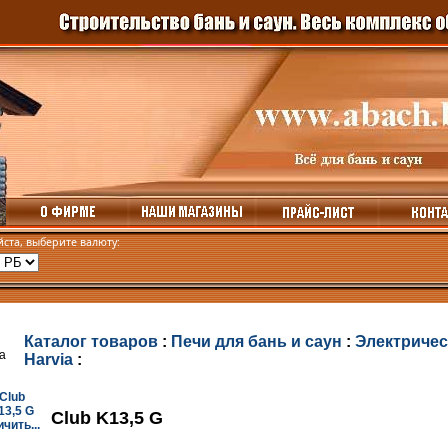
ста, выберите валюту:
Каталог товаров
:
Печи для бань и саун
:
Электричес
Harvia
:
Club K13,5 G
чить...