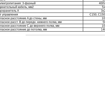
электропитания: 3-фазный
400
инительный кабель, мм2
5x
охранитель A
3x
т управления
C150, C150
пасное расстояние A до стены, мм
10
пасное расст. B до передн. нижнего полка, мм
5
пасное расстояние C до верхнего полка, мм
10
пасное расстояние до потолка, мм
14