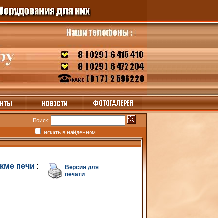
Поиск:
искать в найденном
кме печи
:
Версия для
печати