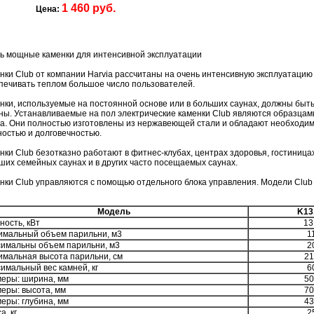
1 460 руб.
Цена:
ь мощные каменки для интенсивной эксплуатации
нки Club от компании Harvia рассчитаны на очень интенсивную эксплуатацию 
печивать теплом большое число пользователей.
нки, используемые на постоянной основе или в больших саунах, должны быт
ны. Устанавливаемые на пол электрические каменки Club являются образцами
ia. Они полностью изготовлены из нержавеющей стали и обладают необходи
остью и долговечностью.
нки Club безотказно работают в фитнес-клубах, центрах здоровья, гостиницах,
ших семейных саунах и в других часто посещаемых саунах.
нки Club управляются с помощью отдельного блока управления. Модели Club 
Модель
K13
ость, кВт
13
мальный объем парильни, м3
1
имальны объем парильни, м3
2
мальная высота парильни, см
21
имальный вес камней, кг
6
еры: ширина, мм
50
еры: высота, мм
70
еры: глубина, мм
43
а, кг
2