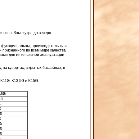
и способны с утра до вечера
ь функциональны, производительны и
 признанного во всем мире качества
мыми для интенсивной эксплуатации
 на курортах, в крытых бассейнах, в
K11G, K13,5G и K15G.
,5G
.5
1
0
0
0
5
0
0
5