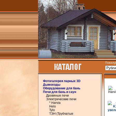
Пожалуй
Фотогалерея парных 3D
Дымоходы
Оборудование для бань
Печи для бань и саун
Дровяные печи
Электрическме печи
* Harvia
Helo
Tylo
увели
ТЭН (Трубчатые