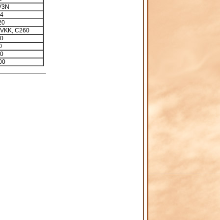
V3N
4
20
VKK, C260
0
0
0
00