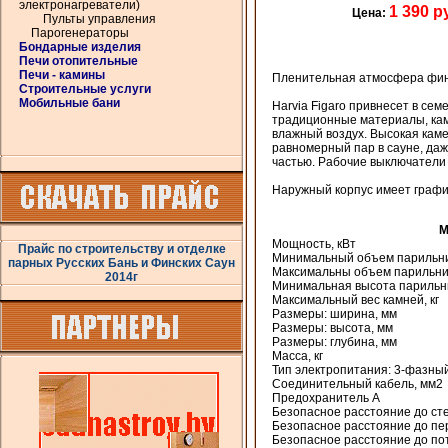
электронагреватели)
1 390 р
Цена:
Пульты управления
Парогенераторы
Бондарные изделия
Печи отопительные
Печи - камины
Пленительная атмосфера фин
Строительные услуги
Мобильные бани
Harvia Figaro привнесет в се
традиционные материалы, кам
влажный воздух. Высокая каме
равномерный пар в сауне, даж
частью. Рабочие выключатели 
Наружный корпус имеет графи
М
Мощность, кВт
Прайс по строительству и отделке
Минимальный объем парильни
парных Русских Бань и Финских Саун
Максимальны объем парильни
2014г
Минимальная высота парильни
Максимальный вес камней, кг
Размеры: ширина, мм
Размеры: высота, мм
Размеры: глубина, мм
Масса, кг
Тип электропитания: 3-фазны
Соединительный кабель, мм2
Предохранитель A
Безопасное расстояние до ст
Безопасное расстояние до пе
Безопасное расстояние до по