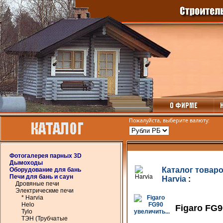
Пожалуйста, выберите валюту:
Фотогалерея парных 3D
Дымоходы
Каталог товар
Оборудование для бань
Печи для бань и саун
Harvia
:
Дровяные печи
Электрическме печи
* Harvia
Helo
Figaro FG9
Tylo
увеличить...
ТЭН (Трубчатые