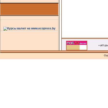
• ИП Ше
Cop