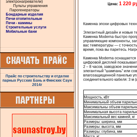
электронагреватели)
1 220 р
Цена:
Пульты управления
Парогенераторы
Бондарные изделия
Печи отопительные
Печи - камины
Каменка эпохи цифровых техн
Строительные услуги
Мобильные бани
Элегантный дизайн и новые те
Каменка Moderna быстро прогр
управляющие компоненты, зап
вас температуры — с точност
время, пока вы паритесь. На
Каменка Moderna оснащается 
цифровой дисплей показывает
2 – 8 часов, заводское значе
элегантный "шампань" или со
влагозащищенной панелью упра
Прайс по строительству и отделке
соединительного кабеля: 3 м (
парных Русских Бань и Финских Саун
2014г
Мощность, кВт
Минимальный объем парильн
Максимальны объем парильни
Минимальная высота парильн
Максимальный вес камней, кг
Размеры: ширина, мм
Размеры: высота, мм
Размеры: глубина, мм
Масса, кг