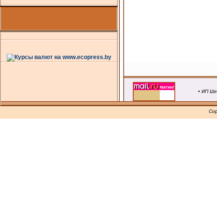
• ИП Ше
Cop