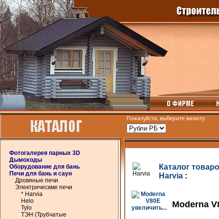
Пожалуйста, выберите валюту:
Фотогалерея парных 3D
Дымоходы
Каталог товар
Оборудование для бань
Печи для бань и саун
Harvia
:
Дровяные печи
Электрическме печи
* Harvia
Helo
Moderna V
Tylo
увеличить...
ТЭН (Трубчатые