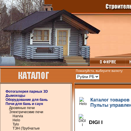
Пожалуйста, выберите валюту:
Фотогалерея парных 3D
Дымоходы
Каталог товаров
Оборудование для бань
Печи для бань и саун
Пульты управле
Дровяные печи
Электрическме печи
Harvia
Helo
DIGI I
Tylo
ТЭН (Трубчатые