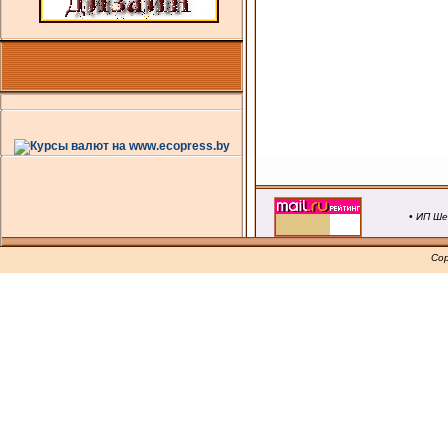
• ИП Ше
Cop