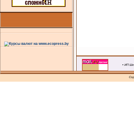
• ИП Ше
Cop