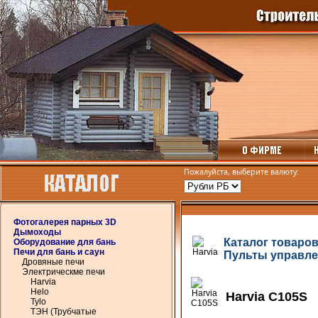
Пожалуйста, выберите валюту:
Фотогалерея парных 3D
Дымоходы
Каталог товаро
Оборудование для бань
Печи для бань и саун
Пульты управл
Дровяные печи
Электрическме печи
Harvia
Helo
Harvia C105S
Tylo
ТЭН (Трубчатые