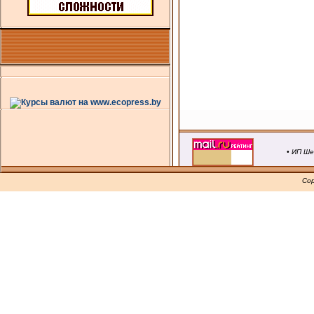
• ИП Ше
Cop