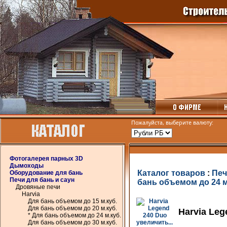
Пожалуйста, выберите валюту:
Фотогалерея парных 3D
Дымоходы
Каталог товаров
:
Печ
Оборудование для бань
Печи для бань и саун
бань объемом до 24 м
Дровяные печи
Harvia
Для бань объемом до 15 м.куб.
Для бань объемом до 20 м.куб.
Harvia Leg
* Для бань объемом до 24 м.куб.
Для бань объемом до 30 м.куб.
увеличить...