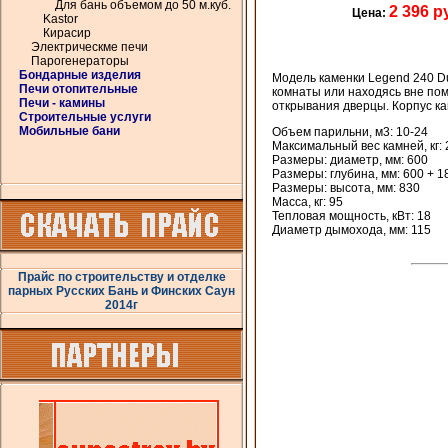
Для бань объемом до 50 м.куб.
2 396 р
Цена:
Kastor
Кирасир
Электрическме печи
Парогенераторы
Бондарные изделия
Модель каменки Legend 240 D
Печи отопительные
комнаты или находясь вне по
Печи - камины
открывания дверцы. Корпус ка
Строительные услуги
Мобильные бани
Объем парильни, м3:
10-24
Максимальный вес камней, кг:
Размеры: диаметр, мм:
600
Размеры: глубина, мм:
600 + 1
Размеры: высота, мм:
830
Масса, кг:
95
Тепловая мощность, кВт:
18
Диаметр дымохода, мм:
115
Прайс по строительству и отделке
парных Русских Бань и Финских Саун
2014г