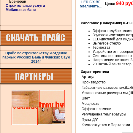
Бренеран
940 руб
Цена:
Строительные услуги
увеличить...
Мобильные бани
Panoramic (Панорамик) IF-EF0
Эффект голубое пламя
Звуковая имитация пот
LED-дисплей для индик
Выгнутое стекло
Термостат
Устройство от перегре
Прайс по строительству и отделке
Система постепенного 
парных Русских Бань и Финских Саун
Напряжение питания 2
2014г
20 Ватный вентилятор
Характеристики
Артикул
Производство
Габаритные размеры мм,(ШхВ
Установочные размеры мм,(Ш
Цвет
Мощность
Эффект пламени
Регулировка температуры
Пульт Д/У
Комплектуeтся с Порталами