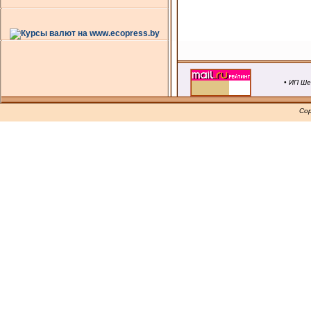
• ИП Ше
Cop