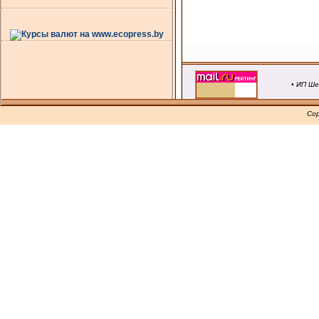
• ИП Ше
Cop