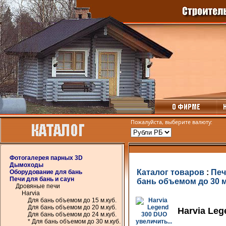
Пожалуйста, выберите валюту:
Фотогалерея парных 3D
Дымоходы
Каталог товаров
:
Печ
Оборудование для бань
Печи для бань и саун
бань объемом до 30 м
Дровяные печи
Harvia
Для бань объемом до 15 м.куб.
Для бань объемом до 20 м.куб.
Harvia Le
Для бань объемом до 24 м.куб.
* Для бань объемом до 30 м.куб.
увеличить...