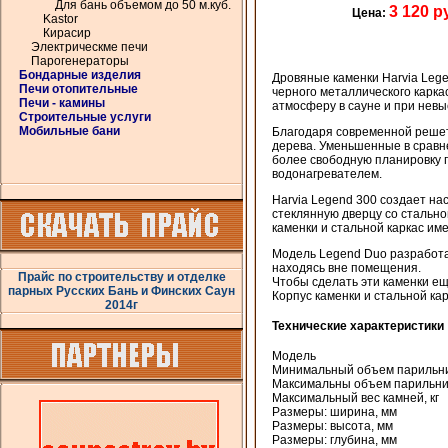
Для бань объемом до 50 м.куб.
3 120 р
Цена:
Kastor
Кирасир
Электрическме печи
Парогенераторы
Бондарные изделия
Дровяные каменки Harvia Leg
Печи отопительные
черного металлического карка
Печи - камины
атмосферу в сауне и при невыс
Строительные услуги
Мобильные бани
Благодаря современной решет
дерева. Уменьшенные в сравн
более свободную планировку 
водонагревателем.
Harvia Legend 300 создает н
стеклянную дверцу со стально
каменки и стальной каркас им
Модель Legend Duo разработа
находясь вне помещения.
Прайс по строительству и отделке
Чтобы сделать эти каменки е
парных Русских Бань и Финских Саун
Корпус каменки и стальной ка
2014г
Технические характеристики
Модель
Минимальный объем парильни
Максимальны объем парильни
Максимальный вес камней, кг
Размеры: ширина, мм
Размеры: высота, мм
Размеры: глубина, мм