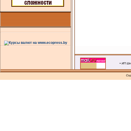
• ИП Ше
Cop