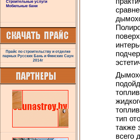
практи
Строительные услуги
Мобильные бани
сравне
дымохо
Полиро
поверх
интерь
Прайс по строительству и отделке
подчер
парных Русских Бань и Финских Саун
2014г
эстети
Дымох
подойд
топлив
жидког
топлив
тип от
также 
всего 