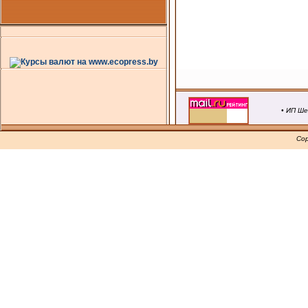
• ИП Ше
Cop