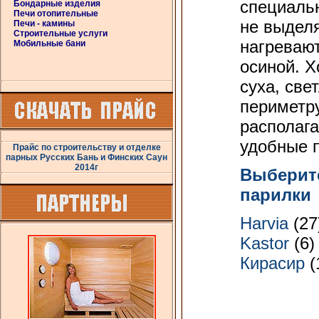
специаль
Бондарные изделия
Печи отопительные
не выдел
Печи - камины
Строительные услуги
нагревают
Мобильные бани
осиной. Х
суха, све
периметру
располага
удобные 
Прайс по строительству и отделке
парных Русских Бань и Финских Саун
2014г
Выберите
парилки
Harvia
(27
Kastor
(6)
Кирасир
(