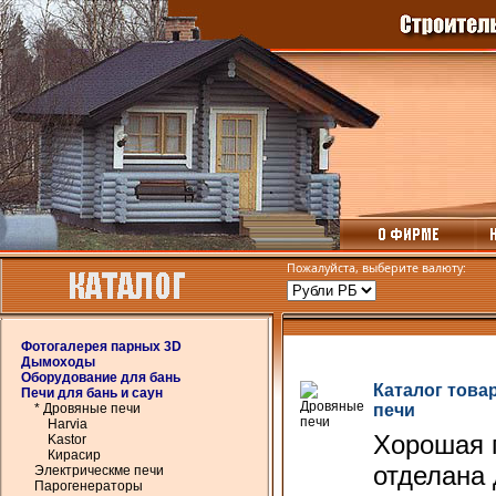
Пожалуйста, выберите валюту:
Фотогалерея парных 3D
Дымоходы
Оборудование для бань
Каталог това
Печи для бань и саун
* Дровяные печи
печи
Harvia
Хорошая 
Kastor
Кирасир
отделана
Электрическме печи
Парогенераторы