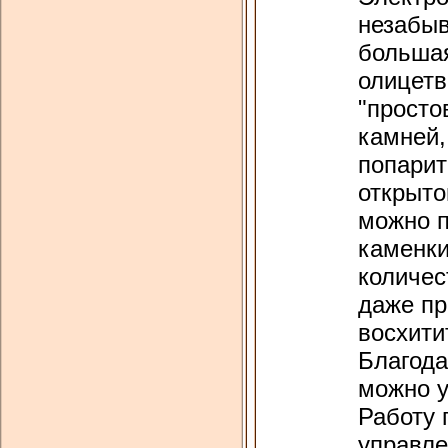
незабы
большая
олицетв
"просто
камней,
попарит
открыто
можно п
каменки
количес
даже пр
восхити
Благода
можно у
Работу 
управле