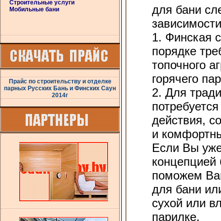
Строительные услуги
для бани сл
Мобильные бани
зависимости
1. Финская 
порядке тре
топочного аг
горячего пар
Прайс по строительству и отделке
парных Русских Бань и Финских Саун
2. Для трад
2014г
потребуется
действия, с
и комфортны
Если Вы уже
концепцией
поможем Ва
для бани ил
сухой или в
парилке.