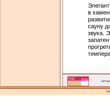
Элегант
в камен
развити
сауну д
звука. 
запатен
прогрет
темпера
• ИП Ше
Cop