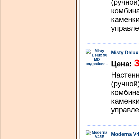
(ручной
комбина
каменки
управле
Misty Delux
3
Цена:
подробнее...
Hастенн
(ручной
комбина
каменки
управле
Moderna V